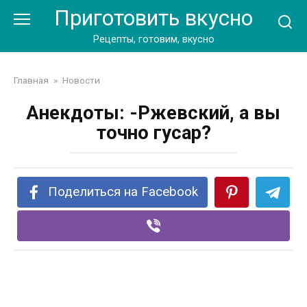
Перейти
Приготовить вкусно
к
контенту
Рецепты, готовим, вкусно
Главная
»
Новости
Анекдоты: -Ржевский, а вы
точно гусар?
Поделиться на Facebook