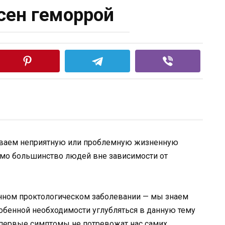
сен геморрой
ываем неприятную или проблемную жизненную
мо большинство людей вне зависимости от
ённом проктологическом заболевании — мы знаем
собенной необходимости углубляться в данную тему
а первые симптомы не потревожат нас самих.