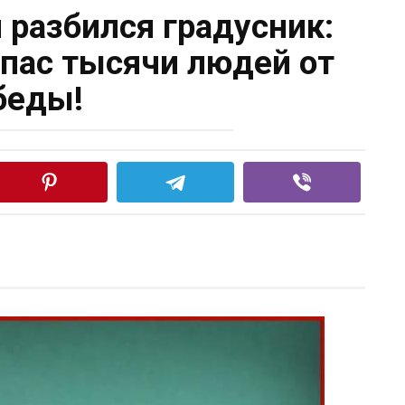
и разбился градусник:
спас тысячи людей от
беды!