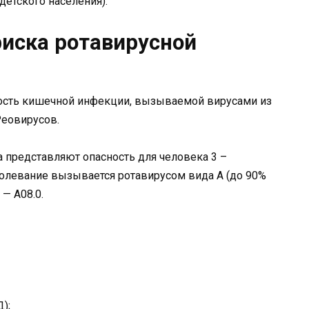
детского населения).
иска ротавирусной
ость кишечной инфекции, вызываемой вирусами из
Реовирусов.
а представляют опасность для человека 3 –
аболевание вызывается ротавирусом вида А (до 90%
— A08.0.
);