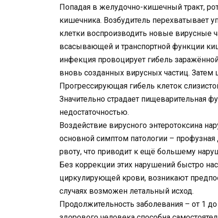
Попадая в желудочно-кишечный тракт, ро
кишечника. Возбудитель перехватывает у
клетки воспроизводить новые вирусные ч
всасывающей и транспортной функции киш
инфекция провоцирует гибель заражённой
вновь созданных вирусных частиц. Затем 
Прогрессирующая гибель клеток слизисто
Значительно страдает пищеварительная ф
недостаточностью.
Воздействие вирусного энтеротоксина нар
основной симптом патологии – профузная
рвоту, что приводит к ещё большему нару
Без коррекции этих нарушений быстро нас
циркулирующей крови, возникают предпо
случаях возможен летальный исход.
Продолжительность заболевания – от 1 до
здорового человека способна самостоятел