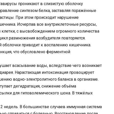
тавирусы проникают в слизистую оболочку
правление синтезом белка, заставляя поражённые
астицы. При этом происходит нарушение
ечника. Исчерпав все внутриклеточные ресурсы,
 клетки, с высвобождением огромного количества
цикл размножения возбудителя повторяется.
й оболочки приводит к воспалению кишечника.
ункция, что обусловлено ферментной
ушает всасывание воды, вследствие чего возникает
 диарея. Нарастающая интоксикация провоцирует
шению водно-электролитного баланса в организме.
тупает дегидратация, снижение объёма
сылки для гиповолемического шока. В тяжёлых
 2 недель. В большинстве случаев иммунная система
ьно справиться с болезнью. Восстановление после