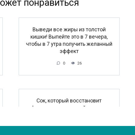
ожет понравиться
Выведи все жиры из толстой
кишки! Выпейте это в 7 вечера,
чтобы в 7 утра получить желанный
эффект
0
26
Сок, который восстановит
функцию щитовидной железы
0
32