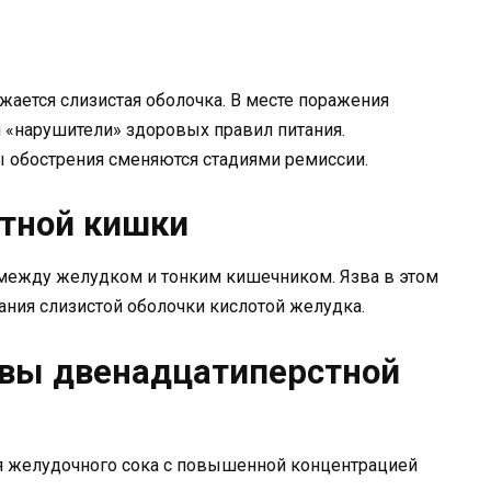
ается слизистая оболочка. В месте поражения
ся «нарушители» здоровых правил питания.
ы обострения сменяются стадиями ремиссии.
стной кишки
между желудком и тонким кишечником. Язва в этом
ания слизистой оболочки кислотой желудка.
звы двенадцатиперстной
я желудочного сока с повышенной концентрацией