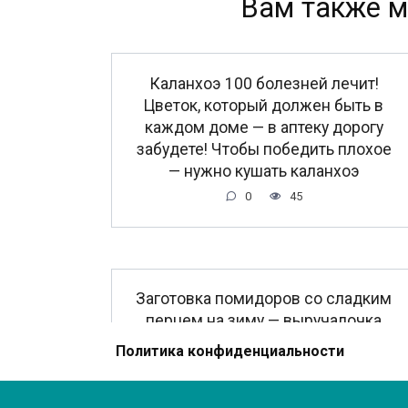
Вам также м
Каланхоэ 100 болезней лечит!
Цветок, который должен быть в
каждом доме — в аптеку дорогу
забудете! Чтобы победить плохое
— нужно кушать каланхоэ
0
45
Заготовка помидоров со сладким
перцем на зиму — выручалочка
зимой! Сытная и вкусная закуска!
Политика конфиденциальности
0
22