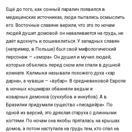
Ещё до того, как сонный паралич появился в
медицинских источниках, люди пытались осмыслить
его. Восточные славяне верили, что это по ночам
людей душит домовой: он наваливается на грудь, не
даёт вдохнуть и пошевелиться. У западных славян
(например, в Польше) был свой мифологический
персонаж — «змора». Он душил и мучил людей,
которые объелись перед сном или спали в душной
комнате. Калмыки называли похожего духа «хар
дарна», а чуваши — «вубар». В средневековой Европе
в ночных кошмарах обвиняли ведьм и
коварных демонов (суккубов и инкубов). А в
Бразилии придумали существо «писадейра». По
одной из версий, это дряхлая старуха с длинными
когтями. По ночам она якобы пряталась на крышах
домов, а потом наступала на грудь тем, кто спал на