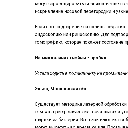
могут спровоцировать возникновение поли
искривление носовой перегородки и узки
Если есть подозрение на полипы, обратите
эндоскопию или риноскопию. Для подтве
томографию, которая покажет состояние п
На миндалинах гнойные пробки…
Устала ходить в поликлинику на промывани
Эльза, Московская обл.
Существует методика лазерной обработки 
том, что при хронических тонзиллитах в 
шарики из бактерий. Все называют их про
могут вылетать во время кашля. Промыва