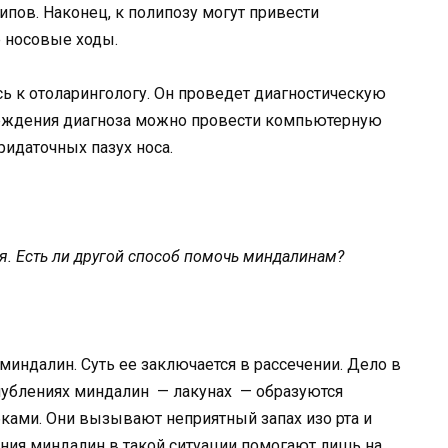
пов. Наконец, к полипозу могут привести
е носовые ходы.
сь к отоларингологу. Он проведет диагностическую
рждения диагноза можно провести компьютерную
ридаточных пазух носа.
я. Есть ли другой способ помочь миндалинам?
миндалин. Суть ее заключается в рассечении. Дело в
углублениях миндалин — лакунах — образуются
бками. Они вызывают неприятный запах изо рта и
ния миндалин в такой ситуации помогают лишь на