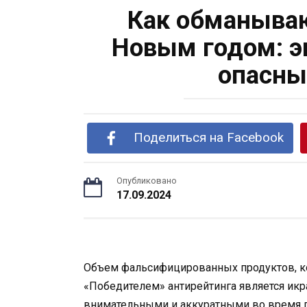
Как обманываю
Новым годом: э
опасны
Поделиться на Facebook
Опубликовано
17.09.2024
Объем фальсифицированных продуктов, кот
«Победителем» антирейтинга является икр
внимательными и аккуратными во время п