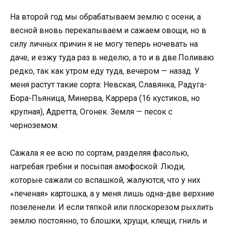
На второй год мы обрабатываем землю с осени, а
весной вновь перекапываем и сажаем овощи, но в
силу личных причин я не могу теперь ночевать на
даче, и езжу туда раз в неделю, а то и в две.Поливаю
редко, так как утром еду туда, вечером — назад. У
меня растут такие сорта: Невская, Славянка, Радуга-
Бора-Пьяница, Минерва, Каррера (16 кустиков, но
крупная), Адретта, Огонек. Земля — песок с
черноземом.
Сажала я ее всю по сортам, разделяя фасолью,
нагребая гребни и посыпая амофоской. Люди,
которые сажали со вспашкой, жалуются, что у них
«печеная» картошка, а у меня лишь одна-две верхние
позеленели. И если тяпкой или плоскорезом рыхлить
землю постоянно, то блошки, хрущи, клещи, гниль и