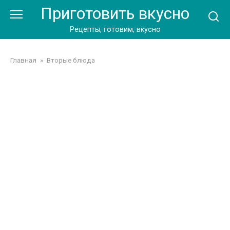
Перейти
Приготовить вкусно
к
контенту
Рецепты, готовим, вкусно
Главная
»
Вторые блюда