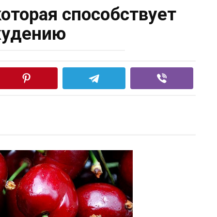
которая способствует
худению