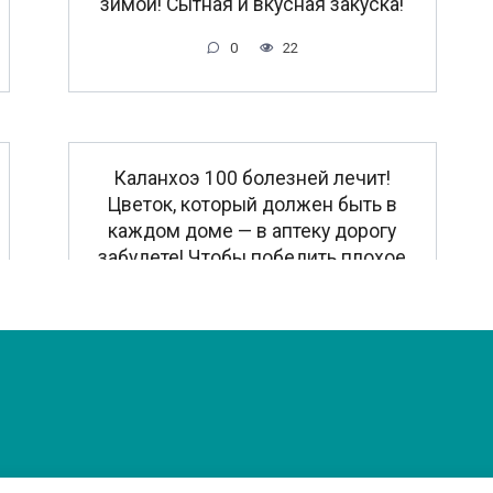
зимой! Сытная и вкусная закуска!
0
22
Каланхоэ 100 болезней лечит!
Цветок, который должен быть в
каждом доме — в аптеку дорогу
забудете! Чтобы победить плохое
— нужно кушать каланхоэ
0
45