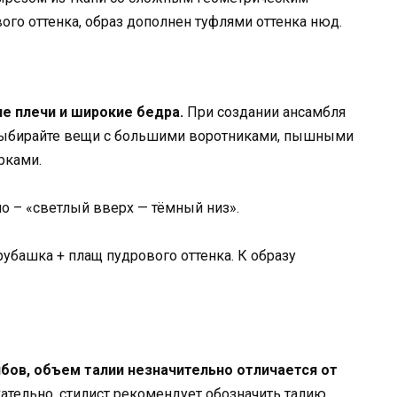
ого оттенка, образ дополнен туфлями оттенка нюд.
ие плечи и широкие бедра.
При создании ансамбля
 Выбирайте вещи с большими воротниками, пышными
рками.
о – «светлый вверх — тёмный низ».
убашка + плащ пудрового оттенка. К образу
бов, объем талии незначительно отличается от
тельно, стилист рекомендует обозначить талию,