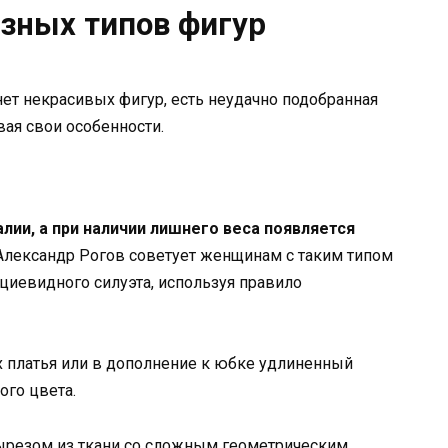
зных типов фигур
 нет некрасивых фигур, есть неудачно подобранная
вая свои особенности.
алии, а при наличии лишнего веса появляется
 Александр Рогов советует женщинам с таким типом
циевидного силуэта, используя правило
х платья или в дополнение к юбке удлиненный
ого цвета.
вырезом из ткани со сложным геометрическим