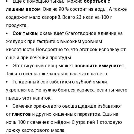
Еще с помощью тыквы можно
бороться с
лишним весом
. Она на 90 % состоит из воды. А также
содержит мало калорий. Всего 23 ккал на 100 г
продукта.
Сок тыквы
оказывает благотворное влияние на
желудок при гастрите с высоким уровнем
кислотности. Невероятно то, что этот сок используют
еще и при лечении простуды.
Этот вкусный овощ может
повысить иммунитет
.
Так что осенью желательно налегать на него.
Тыквенный сок заботится о зубной эмали,
укрепляя ее. Не нужно бояться кариеса, если ты часто
пьешь этот напиток.
Семечки оранжевого овоща щадяще избавляют
от
глистов
и других кишечных паразитов. Ешь на
ночь 100 г семечек с мёдом. С утра пей 1 столовую
ложку касторового масла.