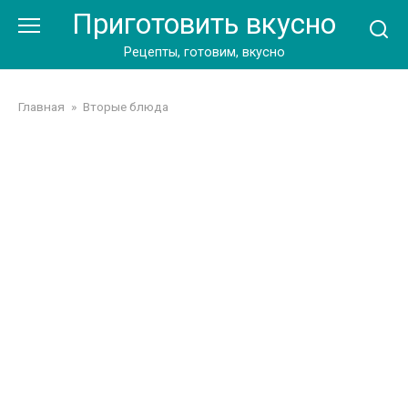
Перейти
Приготовить вкусно
к
контенту
Рецепты, готовим, вкусно
Главная
»
Вторые блюда