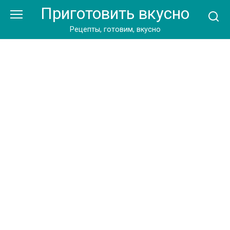
Перейти
Приготовить вкусно
к
контенту
Рецепты, готовим, вкусно