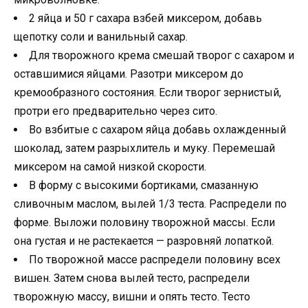
2 яйца и 50 г сахара взбей миксером, добавь
щепотку соли и ванильный сахар.
Для творожного крема смешай творог с сахаром и
оставшимися яйцами. Разотри миксером до
кремообразного состояния. Если творог зернистый,
протри его предварительно через сито.
Во взбитые с сахаром яйца добавь охлажденный
шоколад, затем разрыхлитель и муку. Перемешай
миксером на самой низкой скорости.
В форму с высокими бортиками, смазанную
сливочным маслом, вылей 1/3 теста. Распредели по
форме. Выложи половину творожной массы. Если
она густая и не растекается — разровняй лопаткой.
По творожной массе распредели половину всех
вишен. Затем снова вылей тесто, распредели
творожную массу, вишни и опять тесто. Тесто