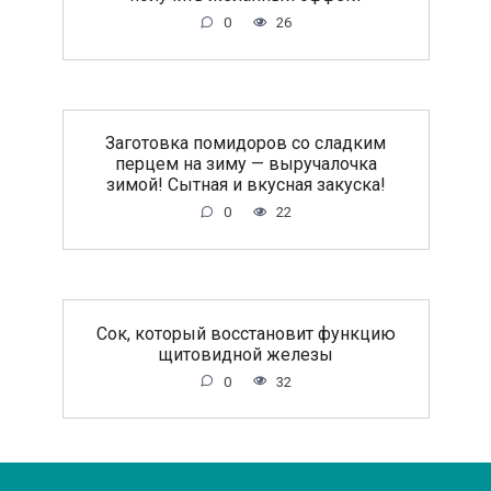
0
26
Заготовка помидоров со сладким
перцем на зиму — выручалочка
зимой! Сытная и вкусная закуска!
0
22
Сок, который восстановит функцию
щитовидной железы
0
32