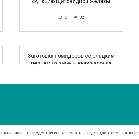
функцию щитовидной железы
0
32
Заготовка помидоров со сладким
перцем на зиму — выручалочка
зимой! Сытная и вкусная закуска!
0
22
ранения данных. Продолжая использовать сайт, Вы даете свое согласие