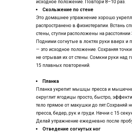
исходное положение. Повтори 8–10 раз.
Скольжение по стене
Это домашнее упражнение хорошо укрепл
распространено в физиотерапии. Встань сп
стены, ступни расположены на расстоянии 
Подними согнутые в локтях руки вверх и 
— это исходное положение. Сохраняя точки
не отрывая их от стены. Сомкни руки над 
15 плавных повторений.
Планка
Планка укрепит мышцы пресса и мышечный 
округлит ягодицы просто, быстро, эффектив
тело прямое от макушки до пят.Сохраняй
пресса, бедер, рук и груди. Начни с 15 се
Делай упражнение ежедневно после пробуж
Отведение согнутых ног