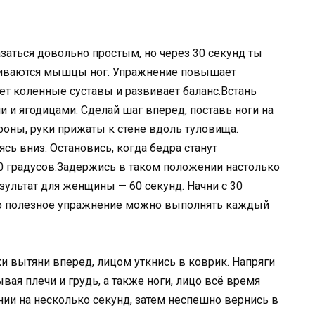
аться довольно простым, но через 30 секунд ты
ягиваются мышцы ног. Упражнение повышает
ет коленные суставы и развивает баланс.Встань
и и ягодицами. Сделай шаг вперед, поставь ноги на
роны, руки прижаты к стене вдоль туловища.
сь вниз. Остановись, когда бедра станут
90 градусов.Задержись в таком положении настолько
ультат для женщины — 60 секунд. Начни с 30
то полезное упражнение можно выполнять каждый
ки вытяни вперед, лицом уткнись в коврик. Напряги
вая плечи и грудь, а также ноги, лицо всё время
ии на несколько секунд, затем неспешно вернись в