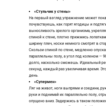
«Стульчик у стены»
На первый взгляд упражнение может показ
почувствуешь, как горят ягодицы и подт
выносливость зрелого организма, укрепля
спиной к стене, плотно прижмись лопаткам
ширину плеч, носки немного смотрят в сто
Скользи спиной по стене, медленно опуская
параллельны полу, а угол под коленом — 
долго, насколько сможешь. Идеальный рез
секунд, каждый раз увеличивая время. Э
день.
«Супермен»
Ляг на живот, ноги выпрями и соедини, ру
руки и поднимай их параллельно полу, отры
опущено вниз. Задержись в таком положен