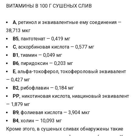
ВИТАМИНЫ В 100 Г СУШЕНЫХ СЛИВ
A
, ретинол и эквивалентные ему соединения —
38,713 мкг
B5
, пантотенат — 0,419 мг
C
, аскорбиновая кислота — 0,577 мг
B1
, тиамин — 0,049 мг
B6
, пиридоксин — 0,203 мг
E
, альфа-токоферол, токофероловый эквивалент
— 0,427 мг
B2
, рибофлавин — 0,184 мг
PP
, никотиновая кислота, ниациновый эквивалент
— 1,879 мг
B9
, фолиевая кислота — 3,904 мкг
B4
, холин — 10,093 мг
Кроме этого, в сушеных сливах обнаружены такие