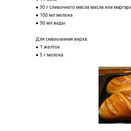
● 30 г сливочного масла масла или маргар
● 100 мл молока
● 50 мл воды
Для смазывания верха:
● 1 желток
● 5 г молока.