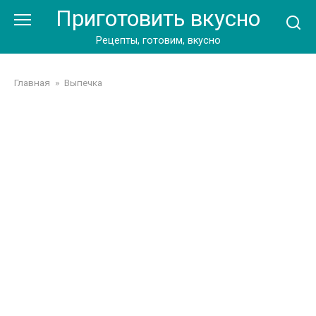
Перейти
Приготовить вкусно
к
контенту
Рецепты, готовим, вкусно
Главная
»
Выпечка