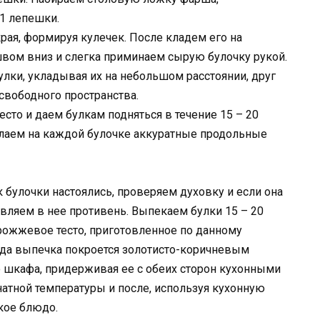
1 лепешки.
ая, формируя кулечек. После кладем его на
вом вниз и слегка приминаем сырую булочку рукой.
лки, укладывая их на небольшом расстоянии, друг
 свободного пространства.
сто и даем булкам подняться в течение 15 – 20
елаем на каждой булочке аккуратные продольные
 булочки настоялись, проверяем духовку и если она
вляем в нее противень. Выпекаем булки 15 – 20
дрожжевое тесто, приготовленное по данному
огда выпечка покроется золотисто-коричневым
о шкафа, придерживая ее с обеих сторон кухонными
атной температуры и после, используя кухонную
кое блюдо.