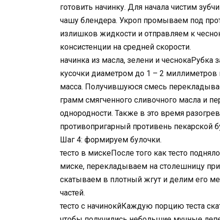
готовить начинку. Для начала чистим зубч
чашу блендера. Укроп промываем под прот
излишков жидкости и отправляем к чесно
консистенции на средней скорости.
начинка из масла, зелени и чеснокаРубка 
кусочки диаметром до 1 – 2 миллиметров
масса. Получившуюся смесь перекладываем
грамм смягченного сливочного масла и п
однородности. Также в это время разогре
противопригарный противень пекарской б
Шаг 4: формируем булочки.
тесто в мискеПосле того как тесто поднял
миске, перекладываем на столешницу пр
скатываем в плотный жгут и делим его м
частей.
тесто с начинокйКаждую порцию теста ска
чтобы получились небольшие мучные леп