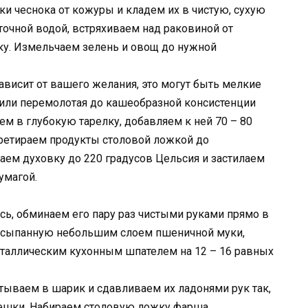
ики чеснока от кожуры и кладем их в чистую, сухую
очной водой, встряхиваем над раковиной от
ку. Измельчаем зелень и овощ до нужной
зависит от вашего желания, это могут быть мелкие
 или перемолотая до кашеобразной консистенции
 в глубокую тарелку, добавляем к ней 70 – 80
еретираем продукты столовой ложкой до
ваем духовку до 220 градусов Цельсия и застилаем
умагой.
ось, обминаем его пару раз чистыми руками прямо в
исыпанную небольшим слоем пшеничной муки,
еталлическим кухонным шпателем на 12 – 16 равных
тываем в шарик и сдавливаем их ладонями рук так,
ешки. Набираем столовую ложку фарша,