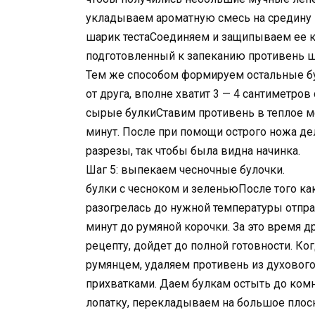
укладываем ароматную смесь на средину 
шарик тестаСоединяем и защипываем ее кр
подготовленный к запеканию противень ш
Тем же способом формируем остальные бу
от друга, вполне хватит 3 — 4 сантиметров
сырые булкиСтавим противень в теплое ме
минут. После при помощи острого ножа д
разрезы, так чтобы была видна начинка.
Шаг 5: выпекаем чесночные булочки.
булки с чесноком и зеленьюПосле того как
разогрелась до нужной температуры отпра
минут до румяной корочки. За это время 
рецепту, дойдет до полной готовности. К
румянцем, удаляем противень из духовог
прихватками. Даем булкам остыть до комн
лопатку, перекладываем на большое плос