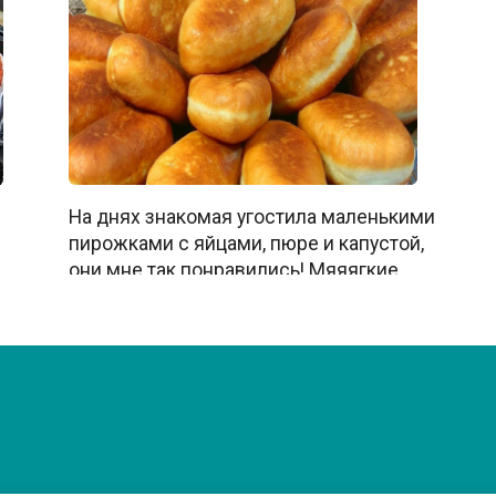
На днях знакомая угостила маленькими
пирожками с яйцами, пюре и капустой,
они мне так понравились! Мяяягкие,
тающие во рту. Я сразу выпросила
рецепт.
0
2к.