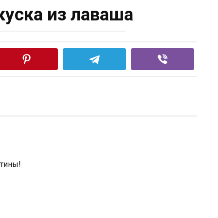
куска из лаваша
ятины!