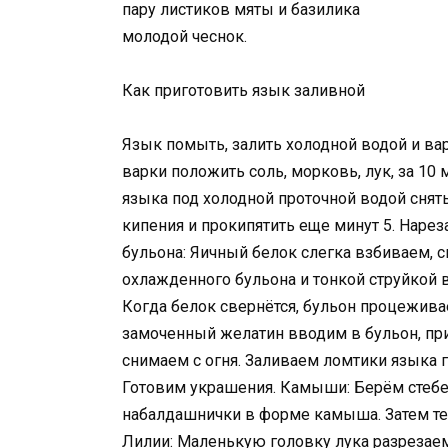
пару листиков мяты и базилика
молодой чеснок.
Как приготовить язык заливной
Язык помыть, залить холодной водой и вари
варки положить соль, морковь, лук, за 10 
языка под холодной проточной водой снять
кипения и прокипятить еще минут 5. Наре
бульона: Яичный белок слегка взбиваем,
охлажденного бульона и тонкой струйкой
Когда белок свернётся, бульон процежив
замоченный желатин вводим в бульон, пр
снимаем с огня. Заливаем ломтики языка 
Готовим украшения. Камыши: Берём стебел
набалдашнички в форме камыша. Затем тес
Лилии: Маленькую головку лука разрезае