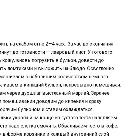
ть на слабом огне 2—4 часа. За час до окончания
минут до готовности — лавровый лист. У готового
 кожу, вновь погрузить в бульон, довести до
зать ломтиками и выложить на блюдо. Осветление
 смешиваем с небольшим количеством немного
 вливаем в кипящий бульон, непрерывно помешивая.
аем через дуршлаг выстланный марлей. Заранее
и помешивании доводим до кипения и сразу
горячим бульоном и ставим охлаждаться.
ьки укропа и на конце из густого теста налепляем
то надо слегка cмочить. Обваливаем тесто в кофе.
м в форме корзинки и каждый внутренний слой