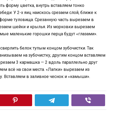
ать форму цветка, внутрь вставляем тонко
беди: У 2-х яиц наискось срезаем слой, ближе к
ь форме туловища. Срезанную часть вырезаем в
резаем шейки и крылья. Из морковки вырезаем
амые маленькие горошки перца будут «глазами».
росверлить белок тупым концом зубочистки. Так
анизываем на зубочистку, другим концом вставляем
ырезаем 3 кармашка — 2 вдоль параллельно друг
ляем всё на свои места. «Лапки» вырезаем из
у. Вставляем в заливное чеснок и «камыши».