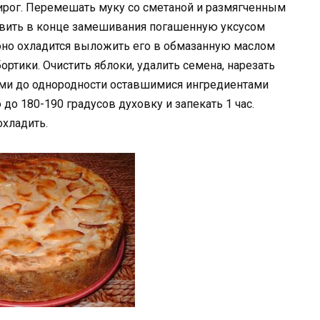
ирог. Перемешать муку со сметаной и размягченным
авить в конце замешивания погашенную уксусом
ак оно охладится выложить его в обмазанную маслом
ртики. Очистить яблоки, удалить семена, нарезать
ыми до однородности оставшимися ингредиентами
 до 180-190 градусов духовку и запекать 1 час.
охладить.