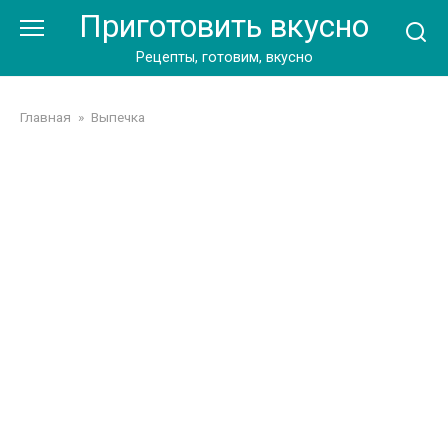
Перейти
Приготовить вкусно
к
контенту
Рецепты, готовим, вкусно
Главная
»
Выпечка