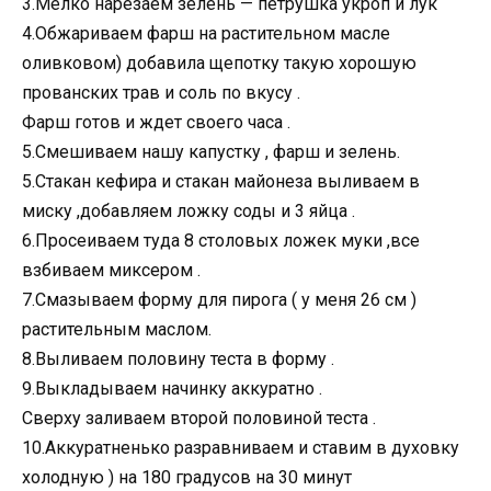
3.Мелко нарезаем зелень — петрушка укроп и лук
4.Обжариваем фарш на растительном масле
оливковом) добавила щепотку такую хорошую
прованских трав и соль по вкусу .
Фарш готов и ждет своего часа .
5.Смешиваем нашу капустку , фарш и зелень.
5.Стакан кефира и стакан майонеза выливаем в
миску ,добавляем ложку соды и 3 яйца .
6.Просеиваем туда 8 столовых ложек муки ,все
взбиваем миксером .
7.Смазываем форму для пирога ( у меня 26 см )
растительным маслом.
8.Выливаем половину теста в форму .
9.Выкладываем начинку аккуратно .
Сверху заливаем второй половиной теста .
10.Аккуратненько разравниваем и ставим в духовку
холодную ) на 180 градусов на 30 минут