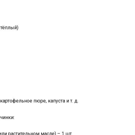
 тёплый)
артофельное пюре, капуста и т. д.
чинки:
ли растительном масле) – 1 шт.