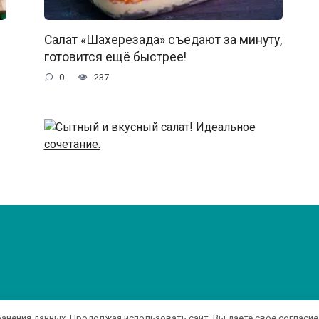
Салат «Шахерезада» съедают за минуту,
готовится ещё быстрее!
0
237
Сытный и вкусный салат! Идеальное
сочетание.
0
106
ранения данных. Продолжая использовать сайт, Вы даете свое согласие