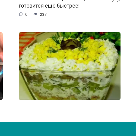
готовится ещё быстрее!
0
237
Сытный и вкусный салат! Идеальное
сочетание.
0
106