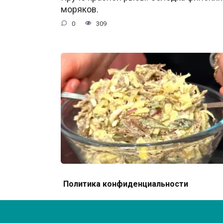
моряков.
0
309
Салат «Казань»! Ему нет равных на
Политика конфиденциальности
праздничном столе!
0
359